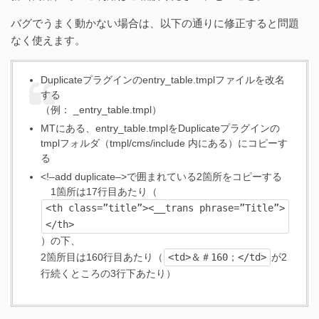
バグでうまく動かない場合は、以下の通りに修正すると問題
なく使えます。
Duplicateプラグインのentry_table.tmplファイルを改名
する
（例： _entry_table.tmpl）
MTにある、entry_table.tmplをDuplicateプラグインの
tmplフォルダ（tmpl/cms/include 内にある）にコピーす
る
<!–add duplicate–>で囲まれている2箇所をコピーする
1箇所は17行目あたり（
<th class=”title”><__trans phrase=”Title”>
</th>
）の下、
<td>＆＃160；</td>
2箇所目は160行目あたり（
が2
行続くところの3行下あたり）