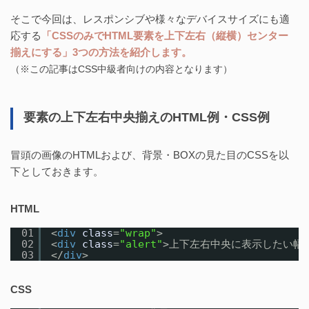
そこで今回は、レスポンシブや様々なデバイスサイズにも適
応する
「CSSのみでHTML要素を上下左右（縦横）センター
揃えにする」3つの方法を紹介します。
（※この記事はCSS中級者向けの内容となります）
要素の上下左右中央揃えのHTML例・CSS例
冒頭の画像のHTMLおよび、背景・BOXの見た目のCSSを以
下としておきます。
HTML
01
<
div
class
=
"wrap"
>
02
<
div
class
=
"alert"
>上下左右中央に表示したい幅600
03
</
div
>
CSS