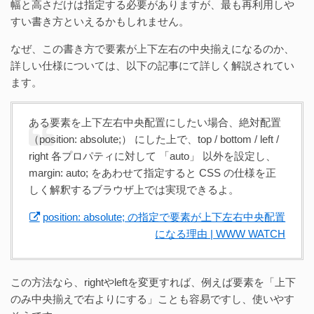
幅と高さだけは指定する必要がありますが、最も再利用しや
すい書き方といえるかもしれません。
なぜ、この書き方で要素が上下左右の中央揃えになるのか、
詳しい仕様については、以下の記事にて詳しく解説されてい
ます。
ある要素を上下左右中央配置にしたい場合、絶対配置
（position: absolute;） にした上で、top / bottom / left /
right 各プロパティに対して 「auto」 以外を設定し、
margin: auto; をあわせて指定すると CSS の仕様を正
しく解釈するブラウザ上では実現できるよ。
position: absolute; の指定で要素が上下左右中央配置
になる理由 | WWW WATCH
この方法なら、rightやleftを変更すれば、例えば要素を「上下
のみ中央揃えで右よりにする」ことも容易ですし、使いやす