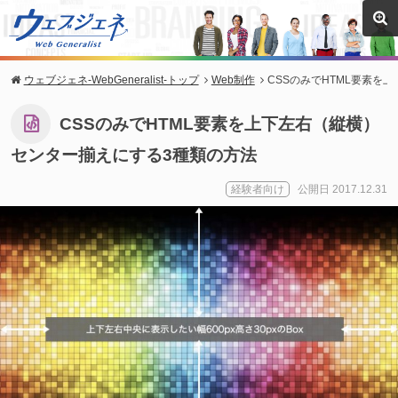
ウェブジェネ-WebGeneralist-トップ
Web制作
CSSのみでHTML要素を
CSSのみでHTML要素を上下左右（縦横）
センター揃えにする3種類の方法
経験者向け
公開日 2017.12.31