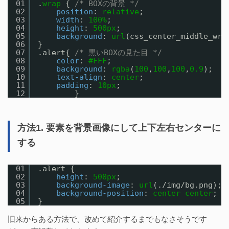
01
.
wrap
{ 
/* BOXの背景 */
02
position
: 
relative
;
03
width
: 
100%
;
04
height
: 
500px
;
05
background
: 
url
(css_center_middle_wra
06
}
07
.alert{ 
/* 黒いBOXの見た目 */
08
color
: 
#FFF
;
09
background
: 
rgba
(
100
,
100
,
100
,
0.9
);
10
text-align
: 
center
;
11
padding
: 
10px
;
12
}
方法1. 要素を背景画像にして上下左右センターに
する
01
.alert {
02
height
: 
500px
;
03
background-image
: 
url
(./img/bg.png); 
04
background-position
: 
center
center
;
05
}
旧来からある方法で、改めて紹介するまでもなさそうです