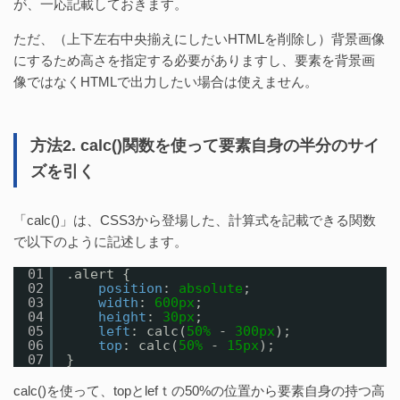
が、一応記載しておきます。
ただ、（上下左右中央揃えにしたいHTMLを削除し）背景画像
にするため高さを指定する必要がありますし、要素を背景画
像ではなくHTMLで出力したい場合は使えません。
方法2. calc()関数を使って要素自身の半分のサイ
ズを引く
「calc()」は、CSS3から登場した、計算式を記載できる関数
で以下のように記述します。
01
.alert {
02
position
: 
absolute
;
03
width
: 
600px
;
04
height
: 
30px
;
05
left
: calc(
50%
- 
300px
);
06
top
: calc(
50%
- 
15px
);
07
}
calc()を使って、topとlefｔの50%の位置から要素自身の持つ高