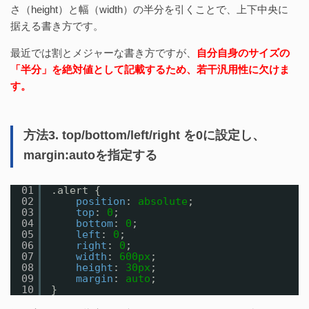
さ（height）と幅（width）の半分を引くことで、上下中央に
据える書き方です。
最近では割とメジャーな書き方ですが、
自分自身のサイズの
「半分」を絶対値として記載するため、若干汎用性に欠けま
す。
方法3. top/bottom/left/right を0に設定し、
margin:autoを指定する
01
.alert {
02
position
: 
absolute
;
03
top
: 
0
;
04
bottom
: 
0
;
05
left
: 
0
;
06
right
: 
0
;
07
width
: 
600px
;
08
height
: 
30px
;
09
margin
: 
auto
;
10
}