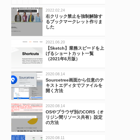
2022.02.24
右クリック禁止を強制解除す
るブックマークレット作りま
した
2021.06.20
【Sketch】業務スピードを上
げるショートカット一覧
（2021年6月版）
2020.08.14
Sourcetree画面から任意のテ
キストエディタでファイルを
開く方法
2020.08.14
OSやブラウザ別のCORS（オ
リジン間リソース共有）設定
の方法
2020.08.11