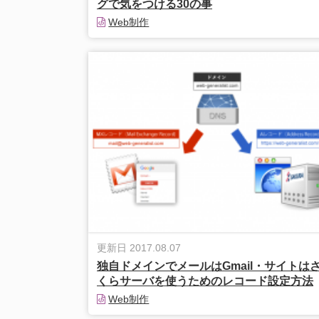
グで気をつける30の事
Web制作
更新日 2017.08.07
独自ドメインでメールはGmail・サイトは
くらサーバを使うためのレコード設定方法
Web制作