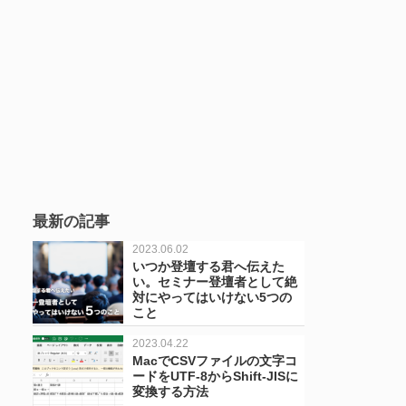
最新の記事
2023.06.02
いつか登壇する君へ伝えた
い。セミナー登壇者として絶
対にやってはいけない5つの
こと
2023.04.22
MacでCSVファイルの文字コ
ードをUTF-8からShift-JISに
変換する方法