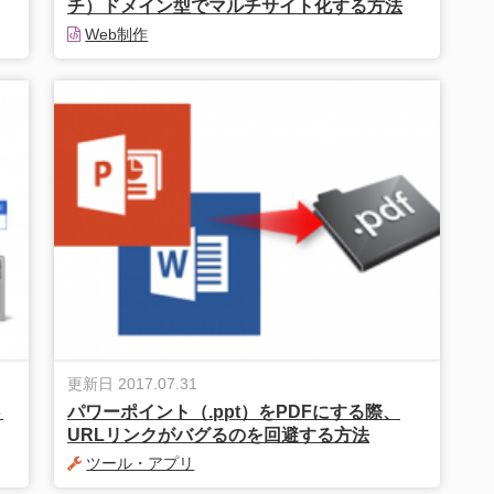
チ）ドメイン型でマルチサイト化する方法
Web制作
更新日 2017.07.31
さ
パワーポイント（.ppt）をPDFにする際、
URLリンクがバグるのを回避する方法
ツール・アプリ