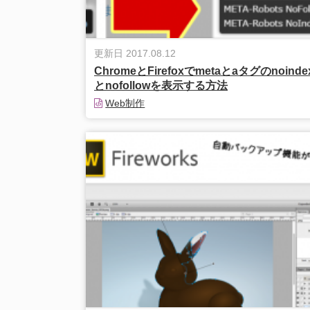
更新日 2017.08.12
ChromeとFirefoxでmetaとaタグのnoinde
とnofollowを表示する方法
Web制作